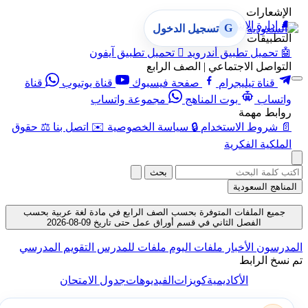
الإشعارات
🔔
إدارة الإشعارات
G
تسجيل الدخول
التطبيقات
🤖
تحميل تطبيق أندرويد

تحميل تطبيق آيفون
التواصل الاجتماعي | الصف الرابع
قناة تيليجرام
صفحة فيسبوك
قناة يوتيوب
قناة
واتساب
بوت المناهج
مجموعة واتساب
روابط مهمة
📄
شروط الاستخدام
🔒
سياسة الخصوصية
✉️
اتصل بنا
⚖️
حقوق
الملكية الفكرية
بحث
المناهج السعودية
جميع الملفات المتوفرة بحسب الصف الرابع في مادة لغة عربية بحسب
الفصل الثاني في قسم أوراق عمل حتى تاريخ 09-08-2026
المدرسون
الأخبار
ملفات اليوم
ملفات للمدرس
التقويم المدرسي
تم نسخ الرابط
الأكاديمية
كويزات
الفيديوهات
جدول الامتحان