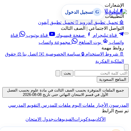
الإشعارات
🔔
إدارة الإشعارات
G
تسجيل الدخول
التطبيقات
🤖
تحميل تطبيق أندرويد

تحميل تطبيق آيفون
التواصل الاجتماعي | الصف الثالث
قناة تيليجرام
صفحة فيسبوك
قناة يوتيوب
قناة
واتساب
بوت المناهج
مجموعة واتساب
روابط مهمة
📄
شروط الاستخدام
🔒
سياسة الخصوصية
✉️
اتصل بنا
⚖️
حقوق
الملكية الفكرية
بحث
المناهج السعودية
جميع الملفات المتوفرة بحسب الصف الثالث في مادة علوم بحسب الفصل
الأول في قسم الامتحان النهائي حتى تاريخ 08-08-2026
المدرسون
الأخبار
ملفات اليوم
ملفات للمدرس
التقويم المدرسي
تم نسخ الرابط
الأكاديمية
كويزات
الفيديوهات
جدول الامتحان