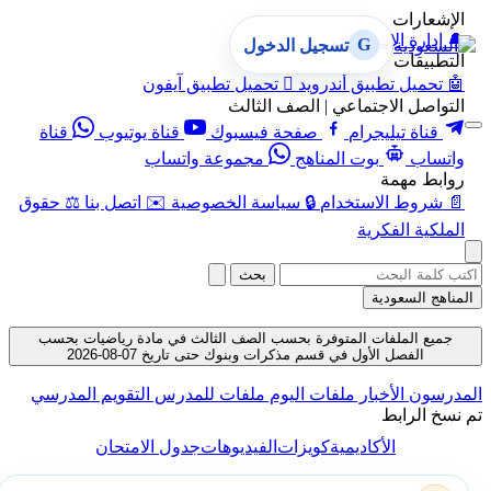
الإشعارات
🔔
إدارة الإشعارات
G
تسجيل الدخول
التطبيقات
🤖
تحميل تطبيق أندرويد

تحميل تطبيق آيفون
التواصل الاجتماعي | الصف الثالث
قناة تيليجرام
صفحة فيسبوك
قناة يوتيوب
قناة
واتساب
بوت المناهج
مجموعة واتساب
روابط مهمة
📄
شروط الاستخدام
🔒
سياسة الخصوصية
✉️
اتصل بنا
⚖️
حقوق
الملكية الفكرية
بحث
المناهج السعودية
جميع الملفات المتوفرة بحسب الصف الثالث في مادة رياضيات بحسب
الفصل الأول في قسم مذكرات وبنوك حتى تاريخ 07-08-2026
المدرسون
الأخبار
ملفات اليوم
ملفات للمدرس
التقويم المدرسي
تم نسخ الرابط
الأكاديمية
كويزات
الفيديوهات
جدول الامتحان