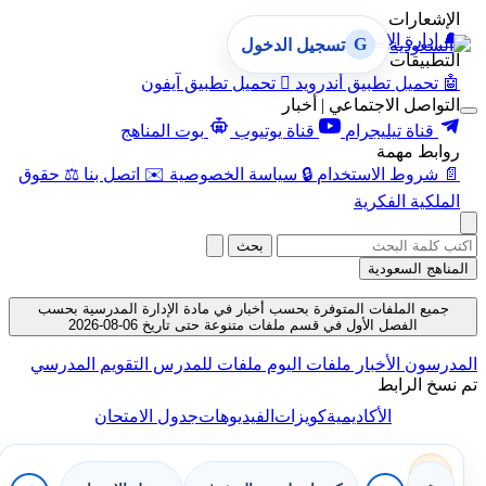
الإشعارات
🔔
إدارة الإشعارات
G
تسجيل الدخول
التطبيقات
🤖
تحميل تطبيق أندرويد

تحميل تطبيق آيفون
التواصل الاجتماعي | أخبار
قناة تيليجرام
قناة يوتيوب
بوت المناهج
روابط مهمة
📄
شروط الاستخدام
🔒
سياسة الخصوصية
✉️
اتصل بنا
⚖️
حقوق
الملكية الفكرية
بحث
المناهج السعودية
جميع الملفات المتوفرة بحسب أخبار في مادة الإدارة المدرسية بحسب
الفصل الأول في قسم ملفات متنوعة حتى تاريخ 06-08-2026
المدرسون
الأخبار
ملفات اليوم
ملفات للمدرس
التقويم المدرسي
تم نسخ الرابط
الأكاديمية
كويزات
الفيديوهات
جدول الامتحان