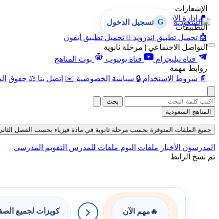
الإشعارات
🔔
إدارة الإشعارات
G
تسجيل الدخول
التطبيقات
🤖
تحميل تطبيق أندرويد

تحميل تطبيق آيفون
التواصل الاجتماعي | مرحلة ثانوية
قناة تيليجرام
قناة يوتيوب
بوت المناهج
روابط مهمة
📄
شروط الاستخدام
🔒
سياسة الخصوصية
✉️
اتصل بنا
⚖️
حقوق الم
بحث
المناهج السعودية
جميع الملفات المتوفرة بحسب مرحلة ثانوية في مادة فيزياء بحسب الفصل الثاني في قس
المدرسون
الأخبار
ملفات اليوم
ملفات للمدرس
التقويم المدرسي
تم نسخ الرابط
كويزات لجميع الص
🔥
مهم الآن