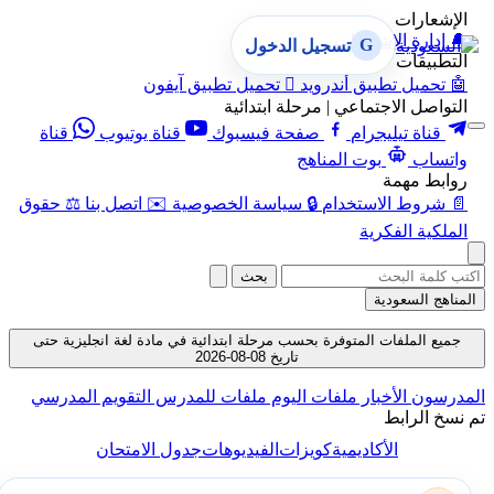
الإشعارات
🔔
إدارة الإشعارات
G
تسجيل الدخول
التطبيقات
🤖
تحميل تطبيق أندرويد

تحميل تطبيق آيفون
التواصل الاجتماعي | مرحلة ابتدائية
قناة تيليجرام
صفحة فيسبوك
قناة يوتيوب
قناة
واتساب
بوت المناهج
روابط مهمة
📄
شروط الاستخدام
🔒
سياسة الخصوصية
✉️
اتصل بنا
⚖️
حقوق
الملكية الفكرية
بحث
المناهج السعودية
جميع الملفات المتوفرة بحسب مرحلة ابتدائية في مادة لغة انجليزية حتى
تاريخ 08-08-2026
المدرسون
الأخبار
ملفات اليوم
ملفات للمدرس
التقويم المدرسي
تم نسخ الرابط
الأكاديمية
كويزات
الفيديوهات
جدول الامتحان