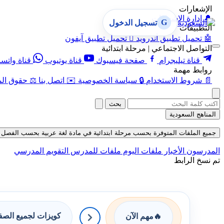
الإشعارات
🔔
إدارة الإشعارات
G
تسجيل الدخول
التطبيقات
🤖
تحميل تطبيق أندرويد

تحميل تطبيق آيفون
التواصل الاجتماعي | مرحلة ابتدائية
قناة تيليجرام
صفحة فيسبوك
قناة يوتيوب
قناة واتس
روابط مهمة
📄
شروط الاستخدام
🔒
سياسة الخصوصية
✉️
اتصل بنا
⚖️
حقوق الم
بحث
المناهج السعودية
جميع الملفات المتوفرة بحسب مرحلة ابتدائية في مادة لغة عربية بحسب الفصل الثاني 
المدرسون
الأخبار
ملفات اليوم
ملفات للمدرس
التقويم المدرسي
تم نسخ الرابط
كويزات لجميع الص
🔥
مهم الآن