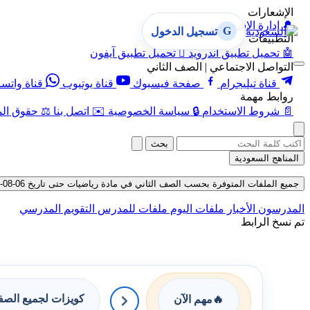
الإشعارات
🔔
إدارة الإشعارات
G
تسجيل الدخول
التطبيقات
🤖
تحميل تطبيق أندرويد

تحميل تطبيق آيفون
التواصل الاجتماعي | الصف الثاني
قناة تيليجرام
صفحة فيسبوك
قناة يوتيوب
قناة واتس
روابط مهمة
📄
شروط الاستخدام
🔒
سياسة الخصوصية
✉️
اتصل بنا
⚖️
حقوق الم
بحث
المناهج السعودية
جميع الملفات المتوفرة بحسب الصف الثاني في مادة رياضيات حتى تاريخ 06-08-2026
المدرسون
الأخبار
ملفات اليوم
ملفات للمدرس
التقويم المدرسي
تم نسخ الرابط
كويزات لجميع الص
🔥
مهم الآن