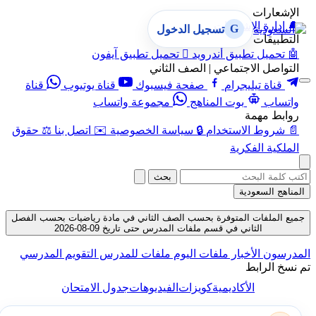
الإشعارات
🔔
إدارة الإشعارات
G
تسجيل الدخول
التطبيقات
🤖
تحميل تطبيق أندرويد

تحميل تطبيق آيفون
التواصل الاجتماعي | الصف الثاني
قناة تيليجرام
صفحة فيسبوك
قناة يوتيوب
قناة
واتساب
بوت المناهج
مجموعة واتساب
روابط مهمة
📄
شروط الاستخدام
🔒
سياسة الخصوصية
✉️
اتصل بنا
⚖️
حقوق
الملكية الفكرية
بحث
المناهج السعودية
جميع الملفات المتوفرة بحسب الصف الثاني في مادة رياضيات بحسب الفصل
الثاني في قسم ملفات المدرس حتى تاريخ 09-08-2026
المدرسون
الأخبار
ملفات اليوم
ملفات للمدرس
التقويم المدرسي
تم نسخ الرابط
الأكاديمية
كويزات
الفيديوهات
جدول الامتحان