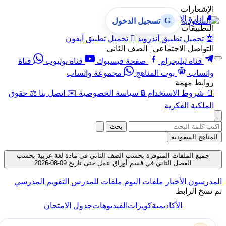
الإشعارات
🔔
إدارة الإشعارات
G
تسجيل الدخول
التطبيقات
🤖
تحميل تطبيق أندرويد

تحميل تطبيق آيفون
التواصل الاجتماعي | الصف الثاني
قناة تيليجرام
صفحة فيسبوك
قناة يوتيوب
قناة
واتساب
بوت المناهج
مجموعة واتساب
روابط مهمة
📄
شروط الاستخدام
🔒
سياسة الخصوصية
✉️
اتصل بنا
⚖️
حقوق
الملكية الفكرية
بحث
المناهج السعودية
جميع الملفات المتوفرة بحسب الصف الثاني في مادة لغة عربية بحسب
الفصل الثاني في قسم أوراق عمل حتى تاريخ 09-08-2026
المدرسون
الأخبار
ملفات اليوم
ملفات للمدرس
التقويم المدرسي
تم نسخ الرابط
الأكاديمية
كويزات
الفيديوهات
جدول الامتحان