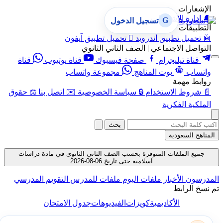
الإشعارات
🔔
إدارة الإشعارات
G
تسجيل الدخول
التطبيقات
🤖
تحميل تطبيق أندرويد

تحميل تطبيق آيفون
التواصل الاجتماعي | الصف الثاني الثانوي
قناة تيليجرام
صفحة فيسبوك
قناة يوتيوب
قناة
واتساب
بوت المناهج
مجموعة واتساب
روابط مهمة
📄
شروط الاستخدام
🔒
سياسة الخصوصية
✉️
اتصل بنا
⚖️
حقوق
الملكية الفكرية
بحث
المناهج السعودية
جميع الملفات المتوفرة بحسب الصف الثاني الثانوي في مادة دراسات
اسلامية حتى تاريخ 06-08-2026
المدرسون
الأخبار
ملفات اليوم
ملفات للمدرس
التقويم المدرسي
تم نسخ الرابط
الأكاديمية
كويزات
الفيديوهات
جدول الامتحان