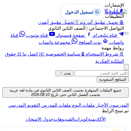
الإشعارات
🔔
إدارة الإشعارات
G
تسجيل الدخول
التطبيقات
🤖
تحميل تطبيق أندرويد

تحميل تطبيق آيفون
التواصل الاجتماعي | الصف الثاني الثانوي
قناة تيليجرام
صفحة فيسبوك
قناة يوتيوب
قناة
واتساب
بوت المناهج
مجموعة واتساب
روابط مهمة
📄
شروط الاستخدام
🔒
سياسة الخصوصية
✉️
اتصل بنا
⚖️
حقوق
الملكية الفكرية
بحث
المناهج السعودية
جميع الملفات المتوفرة بحسب الصف الثاني الثانوي في مادة لغة عربية
بحسب الفصل الثاني حتى تاريخ 10-08-2026
المدرسون
الأخبار
ملفات اليوم
ملفات للمدرس
التقويم المدرسي
تم نسخ الرابط
الأكاديمية
كويزات
الفيديوهات
جدول الامتحان