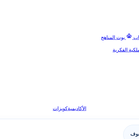
اب
بوت المناهج
لكية الفكرية
الأكاديمية
كويزات
فوف