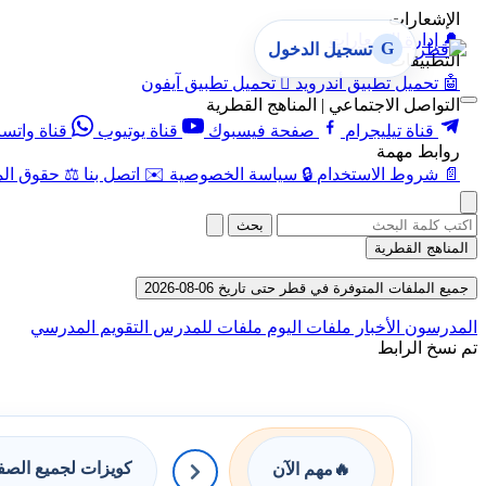
الإشعارات
🔔
إدارة الإشعارات
G
تسجيل الدخول
التطبيقات
🤖
تحميل تطبيق أندرويد

تحميل تطبيق آيفون
التواصل الاجتماعي | المناهج القطرية
قناة تيليجرام
صفحة فيسبوك
قناة يوتيوب
قناة واتس
روابط مهمة
📄
شروط الاستخدام
🔒
سياسة الخصوصية
✉️
اتصل بنا
⚖️
حقوق الم
بحث
المناهج القطرية
جميع الملفات المتوفرة في قطر حتى تاريخ 06-08-2026
المدرسون
الأخبار
ملفات اليوم
ملفات للمدرس
التقويم المدرسي
تم نسخ الرابط
كويزات لجميع الص
🔥
مهم الآن