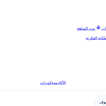
اب
بوت المناهج
لكية الفكرية
الأكاديمية
كويزات
فوف