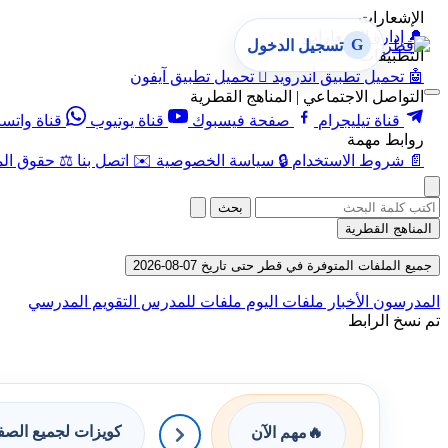
الإشعارات
🔔
إدارة الإشعارات
G
تسجيل الدخول
التطبيقات
🤖
تحميل تطبيق أندرويد

تحميل تطبيق آيفون
التواصل الاجتماعي | المناهج القطرية
قناة تيليجرام
صفحة فيسبوك
قناة يوتيوب
قناة واتس
روابط مهمة
📄
شروط الاستخدام
🔒
سياسة الخصوصية
✉️
اتصل بنا
⚖️
حقوق الم
بحث
المناهج القطرية
جميع الملفات المتوفرة في قطر حتى تاريخ 07-08-2026
المدرسون
الأخبار
ملفات اليوم
ملفات للمدرس
التقويم المدرسي
تم نسخ الرابط
كويزات لجميع الص
🔥
مهم الآن