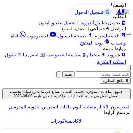
الإشعارات
🔔
إدارة الإشعارات
G
تسجيل الدخول
التطبيقات
🤖
تحميل تطبيق أندرويد

تحميل تطبيق آيفون
التواصل الاجتماعي | الصف السابع
قناة تيليجرام
صفحة فيسبوك
قناة يوتيوب
قناة
واتساب
بوت المناهج
روابط مهمة
📄
شروط الاستخدام
🔒
سياسة الخصوصية
✉️
اتصل بنا
⚖️
حقوق
الملكية الفكرية
بحث
المناهج القطرية
جميع الملفات المتوفرة بحسب الصف السابع في مادة رياضيات بحسب
الفصل الأول في قسم الاختبارات الإلكترونية حتى تاريخ 06-08-2026
المدرسون
الأخبار
ملفات اليوم
ملفات للمدرس
التقويم المدرسي
تم نسخ الرابط
الأكاديمية
كويزات