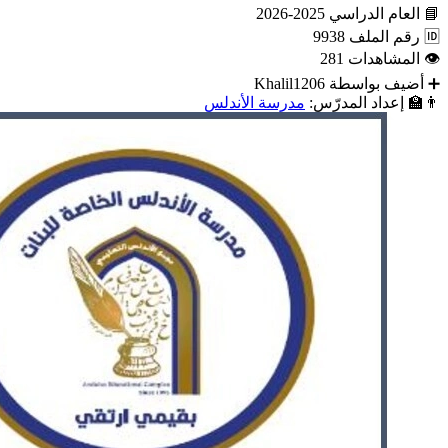
📘
العام الدراسي
2025-2026
🆔
رقم الملف
9938
👁
المشاهدات
281
➕
أضيف بواسطة
Khalil1206
👨‍🏫
إعداد المدرّس:
مدرسة الأندلس