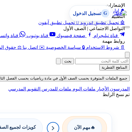
الإشعارات
🔔
إدارة الإشعارات
G
تسجيل الدخول
التطبيقات
🤖
تحميل تطبيق أندرويد

تحميل تطبيق آيفون
التواصل الاجتماعي | الصف الأول
قناة تيليجرام
صفحة فيسبوك
قناة يوتيوب
قناة واتس
روابط مهمة
📄
شروط الاستخدام
🔒
سياسة الخصوصية
✉️
اتصل بنا
⚖️
حقوق الم
بحث
المناهج القطرية
جميع الملفات المتوفرة بحسب الصف الأول في مادة رياضيات بحسب الفصل الثاني في ق
المدرسون
الأخبار
ملفات اليوم
ملفات للمدرس
التقويم المدرسي
تم نسخ الرابط
كويزات لجميع الص
🔥
مهم الآن