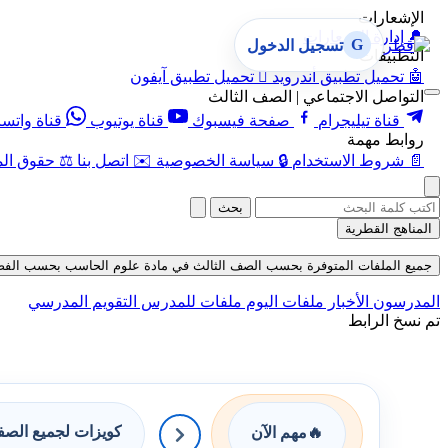
الإشعارات
🔔
إدارة الإشعارات
G
تسجيل الدخول
التطبيقات
🤖
تحميل تطبيق أندرويد

تحميل تطبيق آيفون
التواصل الاجتماعي | الصف الثالث
قناة تيليجرام
صفحة فيسبوك
قناة يوتيوب
قناة واتس
روابط مهمة
📄
شروط الاستخدام
🔒
سياسة الخصوصية
✉️
اتصل بنا
⚖️
حقوق الم
بحث
المناهج القطرية
جميع الملفات المتوفرة بحسب الصف الثالث في مادة علوم الحاسب بحسب الفصل الأول
المدرسون
الأخبار
ملفات اليوم
ملفات للمدرس
التقويم المدرسي
تم نسخ الرابط
كويزات لجميع الص
🔥
مهم الآن