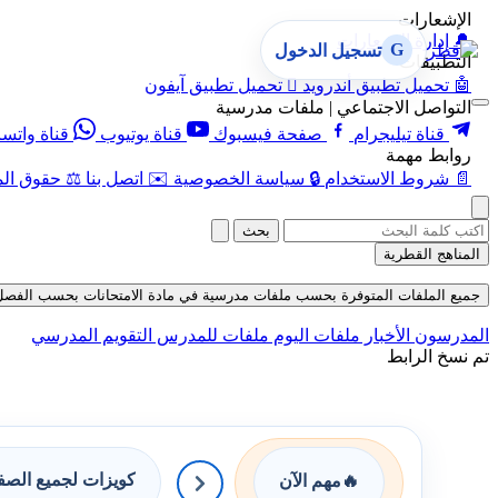
الإشعارات
🔔
إدارة الإشعارات
G
تسجيل الدخول
التطبيقات
🤖
تحميل تطبيق أندرويد

تحميل تطبيق آيفون
التواصل الاجتماعي | ملفات مدرسية
قناة تيليجرام
صفحة فيسبوك
قناة يوتيوب
قناة واتس
روابط مهمة
📄
شروط الاستخدام
🔒
سياسة الخصوصية
✉️
اتصل بنا
⚖️
حقوق الم
بحث
المناهج القطرية
جميع الملفات المتوفرة بحسب ملفات مدرسية في مادة الامتحانات بحسب الفصل الأول ف
المدرسون
الأخبار
ملفات اليوم
ملفات للمدرس
التقويم المدرسي
تم نسخ الرابط
كويزات لجميع الص
🔥
مهم الآن