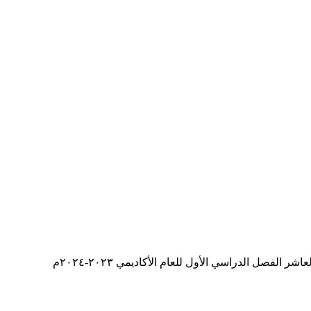
صل الدراسي الأول للعام الأكاديمي ٢٠٢٣-٢٠٢٤م