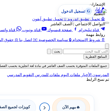
الإشعارات
🔔
إدارة الإشعارات
G
تسجيل الدخول
التطبيقات
🤖
تحميل تطبيق أندرويد

تحميل تطبيق آيفون
التواصل الاجتماعي | الصف العاشر
قناة تيليجرام
صفحة فيسبوك
قناة يوتيوب
قناة واتس
روابط مهمة
📄
شروط الاستخدام
🔒
سياسة الخصوصية
✉️
اتصل بنا
⚖️
حقوق الم
بحث
المناهج القطرية
جميع الملفات المتوفرة بحسب الصف العاشر في مادة لغة انجليزية بحسب الفصل الأول ف
المدرسون
الأخبار
ملفات اليوم
ملفات للمدرس
التقويم المدرسي
تم نسخ الرابط
كويزات لجميع الص
🔥
مهم الآن