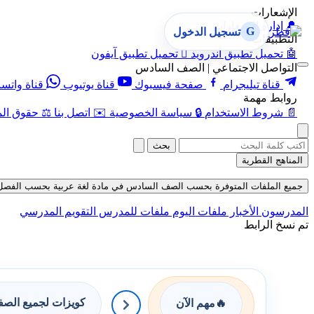
الإشعارات
🔔
إدارة الإشعارات
G
تسجيل الدخول
التطبيقات
🤖
تحميل تطبيق أندرويد

تحميل تطبيق آيفون
التواصل الاجتماعي | الصف السادس
قناة تيليجرام
صفحة فيسبوك
قناة يوتيوب
قناة واتس
روابط مهمة
📄
شروط الاستخدام
🔒
سياسة الخصوصية
✉️
اتصل بنا
⚖️
حقوق الم
بحث
المناهج القطرية
جميع الملفات المتوفرة بحسب الصف السادس في مادة لغة عربية بحسب الفصل الأول ف
المدرسون
الأخبار
ملفات اليوم
ملفات للمدرس
التقويم المدرسي
تم نسخ الرابط
كويزات لجميع الص
🔥
مهم الآن