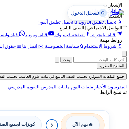
الإشعارات
🔔
إدارة الإشعارات
G
تسجيل الدخول
التطبيقات
🤖
تحميل تطبيق أندرويد

تحميل تطبيق آيفون
التواصل الاجتماعي | الصف التاسع
قناة تيليجرام
صفحة فيسبوك
قناة يوتيوب
قناة واتس
روابط مهمة
📄
شروط الاستخدام
🔒
سياسة الخصوصية
✉️
اتصل بنا
⚖️
حقوق الم
بحث
المناهج القطرية
جميع الملفات المتوفرة بحسب الصف التاسع في مادة علوم الحاسب بحسب الفصل الأول
المدرسون
الأخبار
ملفات اليوم
ملفات للمدرس
التقويم المدرسي
تم نسخ الرابط
كويزات لجميع الص
🔥
مهم الآن