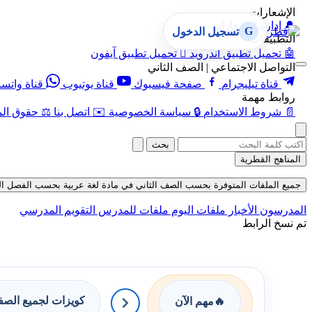
الإشعارات
🔔
إدارة الإشعارات
G
تسجيل الدخول
التطبيقات
🤖
تحميل تطبيق أندرويد

تحميل تطبيق آيفون
التواصل الاجتماعي | الصف الثاني
قناة تيليجرام
صفحة فيسبوك
قناة يوتيوب
قناة واتس
روابط مهمة
📄
شروط الاستخدام
🔒
سياسة الخصوصية
✉️
اتصل بنا
⚖️
حقوق الم
بحث
المناهج القطرية
جميع الملفات المتوفرة بحسب الصف الثاني في مادة لغة عربية بحسب الفصل الثاني في
المدرسون
الأخبار
ملفات اليوم
ملفات للمدرس
التقويم المدرسي
تم نسخ الرابط
كويزات لجميع الص
🔥
مهم الآن