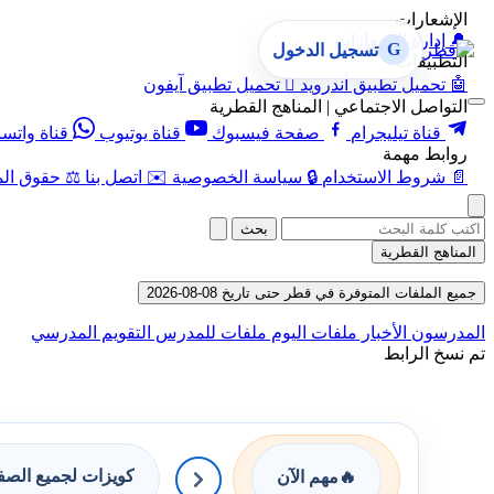
الإشعارات
🔔
إدارة الإشعارات
G
تسجيل الدخول
التطبيقات
🤖
تحميل تطبيق أندرويد

تحميل تطبيق آيفون
التواصل الاجتماعي | المناهج القطرية
قناة تيليجرام
صفحة فيسبوك
قناة يوتيوب
قناة واتس
روابط مهمة
📄
شروط الاستخدام
🔒
سياسة الخصوصية
✉️
اتصل بنا
⚖️
حقوق الم
بحث
المناهج القطرية
جميع الملفات المتوفرة في قطر حتى تاريخ 08-08-2026
المدرسون
الأخبار
ملفات اليوم
ملفات للمدرس
التقويم المدرسي
تم نسخ الرابط
كويزات لجميع الص
🔥
مهم الآن