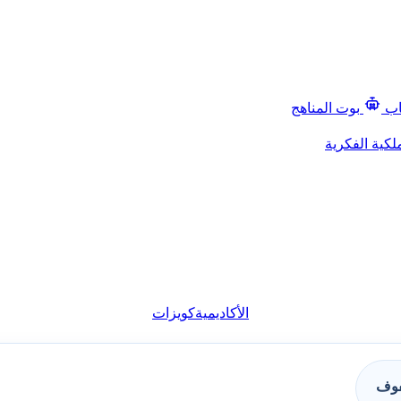
اب
بوت المناهج
لكية الفكرية
الأكاديمية
كويزات
فوف