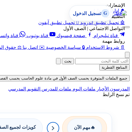
الإشعارات
🔔
إدارة الإشعارات
G
تسجيل الدخول
التطبيقات
🤖
تحميل تطبيق أندرويد

تحميل تطبيق آيفون
التواصل الاجتماعي | الصف الأول
قناة تيليجرام
صفحة فيسبوك
قناة يوتيوب
قناة واتس
روابط مهمة
📄
شروط الاستخدام
🔒
سياسة الخصوصية
✉️
اتصل بنا
⚖️
حقوق الم
بحث
المناهج القطرية
جميع الملفات المتوفرة بحسب الصف الأول في مادة علوم الحاسب بحسب الفصل الثاني 
المدرسون
الأخبار
ملفات اليوم
ملفات للمدرس
التقويم المدرسي
تم نسخ الرابط
كويزات لجميع الص
🔥
مهم الآن