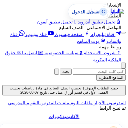
الإشعارات
🔔
إدارة الإشعارات
G
تسجيل الدخول
التطبيقات
🤖
تحميل تطبيق أندرويد

تحميل تطبيق آيفون
التواصل الاجتماعي | الصف السابع
قناة تيليجرام
صفحة فيسبوك
قناة يوتيوب
قناة
واتساب
بوت المناهج
روابط مهمة
📄
شروط الاستخدام
🔒
سياسة الخصوصية
✉️
اتصل بنا
⚖️
حقوق
الملكية الفكرية
بحث
المناهج القطرية
جميع الملفات المتوفرة بحسب الصف السابع في مادة رياضيات بحسب
الفصل الأول في قسم أوراق عمل حتى تاريخ 07-08-2026
المدرسون
الأخبار
ملفات اليوم
ملفات للمدرس
التقويم المدرسي
تم نسخ الرابط
الأكاديمية
كويزات