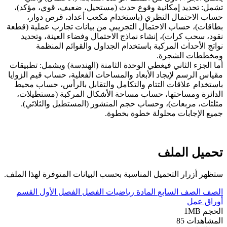
تشمل: تحديد إمكانية وقوع حدث (مستحيل، ضعيف، قوي، مؤكد)،
حساب الاحتمال النظري (باستخدام مكعب أعداد، قرص دوار،
بطاقات)، حساب الاحتمال التجريبي من بيانات تجارب عملية (قطعة
نقود، سحب كرات)، إنشاء نماذج الاحتمال وفضاء العينة، وتحديد
نواتج الأحداث المركبة باستخدام الجداول والقوائم المنظمة
ومخططات الشجرة.
أما الجزء الثاني فيغطي الوحدة الثامنة (الهندسة) ويشمل: تطبيقات
مقياس الرسم لإيجاد الأبعاد والمساحات الفعلية، حساب قيم الزوايا
باستخدام علاقات التتام والتكامل والتقابل بالرأس، حساب محيط
الدائرة ومساحتها، حساب مساحة الأشكال المركبة (مستطيلات،
مثلثات، مربعات)، وحساب حجم المنشور (المستطيل والثلاثي).
جميع الإجابات محلولة خطوة بخطوة.
تحميل الملف
ستظهر أزرار التحميل المناسبة بحسب البيانات المتوفرة لهذا الملف.
الصف
الصف السابع
المادة
رياضيات
الفصل
الفصل الأول
القسم
أوراق عمل
الحجم
1MB
المشاهدات
85