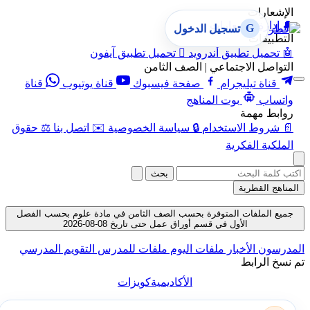
الإشعارات
🔔
إدارة الإشعارات
G
تسجيل الدخول
التطبيقات
🤖
تحميل تطبيق أندرويد

تحميل تطبيق آيفون
التواصل الاجتماعي | الصف الثامن
قناة تيليجرام
صفحة فيسبوك
قناة يوتيوب
قناة
واتساب
بوت المناهج
روابط مهمة
📄
شروط الاستخدام
🔒
سياسة الخصوصية
✉️
اتصل بنا
⚖️
حقوق
الملكية الفكرية
بحث
المناهج القطرية
جميع الملفات المتوفرة بحسب الصف الثامن في مادة علوم بحسب الفصل
الأول في قسم أوراق عمل حتى تاريخ 08-08-2026
المدرسون
الأخبار
ملفات اليوم
ملفات للمدرس
التقويم المدرسي
تم نسخ الرابط
الأكاديمية
كويزات