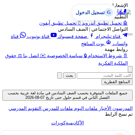
الإشعارات
🔔
إدارة الإشعارات
G
تسجيل الدخول
التطبيقات
🤖
تحميل تطبيق أندرويد

تحميل تطبيق آيفون
التواصل الاجتماعي | الصف السادس
قناة تيليجرام
صفحة فيسبوك
قناة يوتيوب
قناة
واتساب
بوت المناهج
روابط مهمة
📄
شروط الاستخدام
🔒
سياسة الخصوصية
✉️
اتصل بنا
⚖️
حقوق
الملكية الفكرية
بحث
المناهج القطرية
جميع الملفات المتوفرة بحسب الصف السادس في مادة لغة عربية بحسب
الفصل الثاني في قسم حلول حتى تاريخ 07-08-2026
المدرسون
الأخبار
ملفات اليوم
ملفات للمدرس
التقويم المدرسي
تم نسخ الرابط
الأكاديمية
كويزات