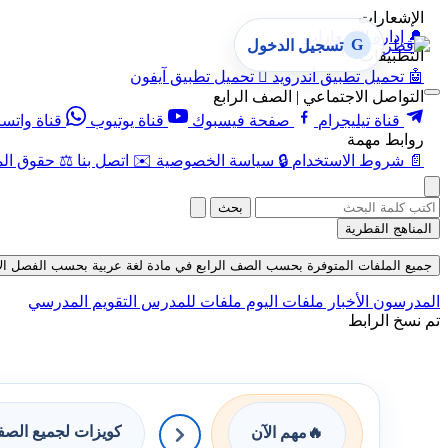
الإشعارات
🔔
إدارة الإشعارات
G
تسجيل الدخول
التطبيقات
🤖
تحميل تطبيق أندرويد

تحميل تطبيق آيفون
التواصل الاجتماعي | الصف الرابع
قناة تيليجرام
صفحة فيسبوك
قناة يوتيوب
قناة واتس
روابط مهمة
📄
شروط الاستخدام
🔒
سياسة الخصوصية
✉️
اتصل بنا
⚖️
حقوق الم
بحث
المناهج القطرية
جميع الملفات المتوفرة بحسب الصف الرابع في مادة لغة عربية بحسب الفصل الأول في 
المدرسون
الأخبار
ملفات اليوم
ملفات للمدرس
التقويم المدرسي
تم نسخ الرابط
كويزات لجميع الص
🔥
مهم الآن