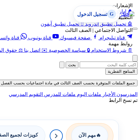
الإشعارات
🔔
إدارة الإشعارات
G
تسجيل الدخول
التطبيقات
🤖
تحميل تطبيق أندرويد

تحميل تطبيق آيفون
التواصل الاجتماعي | الصف الثالث
قناة تيليجرام
صفحة فيسبوك
قناة يوتيوب
قناة واتس
روابط مهمة
📄
شروط الاستخدام
🔒
سياسة الخصوصية
✉️
اتصل بنا
⚖️
حقوق الم
بحث
المناهج القطرية
جميع الملفات المتوفرة بحسب الصف الثالث في مادة اجتماعيات بحسب الفصل الأول في
المدرسون
الأخبار
ملفات اليوم
ملفات للمدرس
التقويم المدرسي
تم نسخ الرابط
كويزات لجميع الص
🔥
مهم الآن