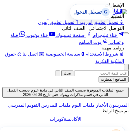
الإشعارات
🔔
إدارة الإشعارات
G
تسجيل الدخول
التطبيقات
🤖
تحميل تطبيق أندرويد

تحميل تطبيق آيفون
التواصل الاجتماعي | الصف الثاني
قناة تيليجرام
صفحة فيسبوك
قناة يوتيوب
قناة
واتساب
بوت المناهج
روابط مهمة
📄
شروط الاستخدام
🔒
سياسة الخصوصية
✉️
اتصل بنا
⚖️
حقوق
الملكية الفكرية
بحث
المناهج القطرية
جميع الملفات المتوفرة بحسب الصف الثاني في مادة علوم بحسب الفصل
الثاني في قسم مذكرات وبنوك حتى تاريخ 08-08-2026
المدرسون
الأخبار
ملفات اليوم
ملفات للمدرس
التقويم المدرسي
تم نسخ الرابط
الأكاديمية
كويزات