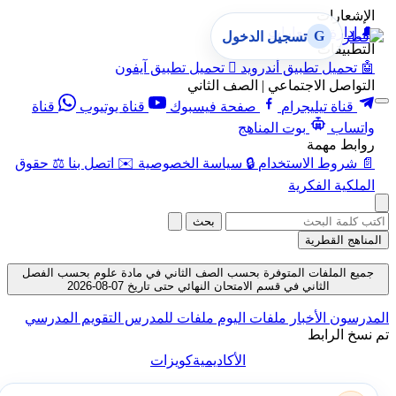
الإشعارات
🔔
إدارة الإشعارات
G
تسجيل الدخول
التطبيقات
🤖
تحميل تطبيق أندرويد

تحميل تطبيق آيفون
التواصل الاجتماعي | الصف الثاني
قناة تيليجرام
صفحة فيسبوك
قناة يوتيوب
قناة
واتساب
بوت المناهج
روابط مهمة
📄
شروط الاستخدام
🔒
سياسة الخصوصية
✉️
اتصل بنا
⚖️
حقوق
الملكية الفكرية
بحث
المناهج القطرية
جميع الملفات المتوفرة بحسب الصف الثاني في مادة علوم بحسب الفصل
الثاني في قسم الامتحان النهائي حتى تاريخ 07-08-2026
المدرسون
الأخبار
ملفات اليوم
ملفات للمدرس
التقويم المدرسي
تم نسخ الرابط
الأكاديمية
كويزات