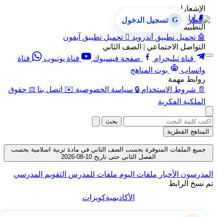
الإشعارات
🔔
إدارة الإشعارات
G
تسجيل الدخول
التطبيقات
🤖
تحميل تطبيق أندرويد

تحميل تطبيق آيفون
التواصل الاجتماعي | الصف الثاني
قناة تيليجرام
صفحة فيسبوك
قناة يوتيوب
قناة
واتساب
بوت المناهج
روابط مهمة
📄
شروط الاستخدام
🔒
سياسة الخصوصية
✉️
اتصل بنا
⚖️
حقوق
الملكية الفكرية
بحث
المناهج القطرية
جميع الملفات المتوفرة بحسب الصف الثاني في مادة تربية اسلامية بحسب
الفصل الثاني حتى تاريخ 10-08-2026
المدرسون
الأخبار
ملفات اليوم
ملفات للمدرس
التقويم المدرسي
تم نسخ الرابط
الأكاديمية
كويزات