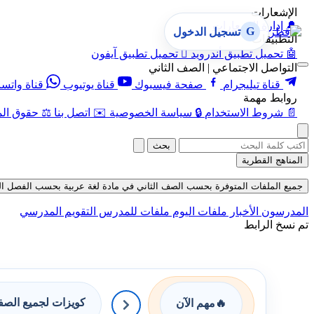
الإشعارات
🔔
إدارة الإشعارات
G
تسجيل الدخول
التطبيقات
🤖
تحميل تطبيق أندرويد

تحميل تطبيق آيفون
التواصل الاجتماعي | الصف الثاني
قناة تيليجرام
صفحة فيسبوك
قناة يوتيوب
قناة واتس
روابط مهمة
📄
شروط الاستخدام
🔒
سياسة الخصوصية
✉️
اتصل بنا
⚖️
حقوق الم
بحث
المناهج القطرية
جميع الملفات المتوفرة بحسب الصف الثاني في مادة لغة عربية بحسب الفصل الثاني في 
المدرسون
الأخبار
ملفات اليوم
ملفات للمدرس
التقويم المدرسي
تم نسخ الرابط
كويزات لجميع الص
🔥
مهم الآن