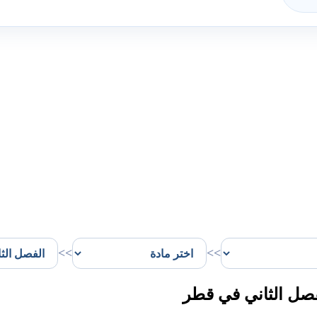
>>
>>