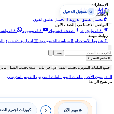
الإشعارات
🔔
إدارة الإشعارات
G
تسجيل الدخول
التطبيقات
🤖
تحميل تطبيق أندرويد

تحميل تطبيق آيفون
التواصل الاجتماعي | الصف الأول
قناة تيليجرام
صفحة فيسبوك
قناة يوتيوب
قناة واتس
روابط مهمة
📄
شروط الاستخدام
🔒
سياسة الخصوصية
✉️
اتصل بنا
⚖️
حقوق الم
بحث
المناهج القطرية
جميع الملفات المتوفرة بحسب الصف الأول في مادة exam بحسب الفصل الثاني في قسم اختبارات حتى تاريخ 07-08-2026
المدرسون
الأخبار
ملفات اليوم
ملفات للمدرس
التقويم المدرسي
تم نسخ الرابط
كويزات لجميع الص
🔥
مهم الآن