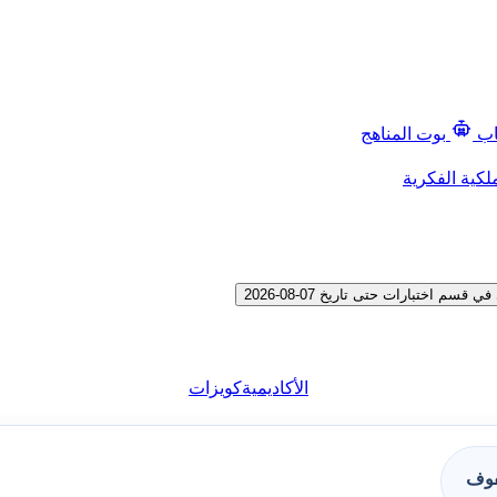
اب
بوت المناهج
لكية الفكرية
الأكاديمية
كويزات
فوف