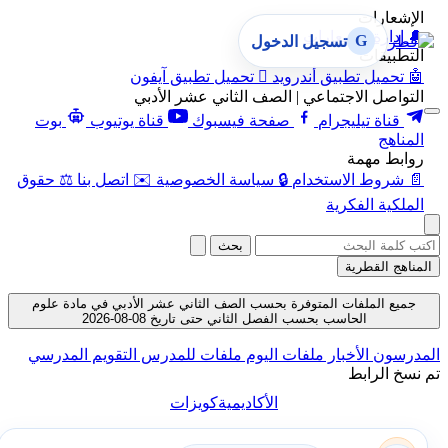
الإشعارات
🔔
إدارة الإشعارات
G
تسجيل الدخول
التطبيقات
🤖
تحميل تطبيق أندرويد

تحميل تطبيق آيفون
التواصل الاجتماعي | الصف الثاني عشر الأدبي
قناة تيليجرام
صفحة فيسبوك
قناة يوتيوب
بوت
المناهج
روابط مهمة
📄
شروط الاستخدام
🔒
سياسة الخصوصية
✉️
اتصل بنا
⚖️
حقوق
الملكية الفكرية
بحث
المناهج القطرية
جميع الملفات المتوفرة بحسب الصف الثاني عشر الأدبي في مادة علوم
الحاسب بحسب الفصل الثاني حتى تاريخ 08-08-2026
المدرسون
الأخبار
ملفات اليوم
ملفات للمدرس
التقويم المدرسي
تم نسخ الرابط
الأكاديمية
كويزات