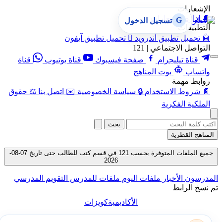
الإشعارات
🔔
إدارة الإشعارات
G
تسجيل الدخول
التطبيقات
🤖
تحميل تطبيق أندرويد

تحميل تطبيق آيفون
التواصل الاجتماعي | 121
قناة تيليجرام
صفحة فيسبوك
قناة يوتيوب
قناة
واتساب
بوت المناهج
روابط مهمة
📄
شروط الاستخدام
🔒
سياسة الخصوصية
✉️
اتصل بنا
⚖️
حقوق
الملكية الفكرية
بحث
المناهج القطرية
جميع الملفات المتوفرة بحسب 121 في قسم كتب للطالب حتى تاريخ 07-08-
2026
المدرسون
الأخبار
ملفات اليوم
ملفات للمدرس
التقويم المدرسي
تم نسخ الرابط
الأكاديمية
كويزات