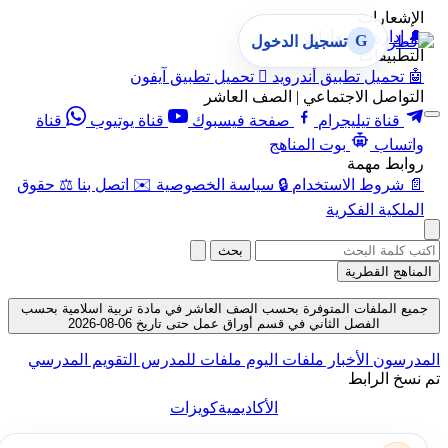
الإشعارات
🔔
إدارة الإشعارات
G
تسجيل الدخول
التطبيقات
🤖
تحميل تطبيق أندرويد

تحميل تطبيق آيفون
التواصل الاجتماعي | الصف العاشر
قناة تيليجرام
صفحة فيسبوك
قناة يوتيوب
قناة
واتساب
بوت المناهج
روابط مهمة
📄
شروط الاستخدام
🔒
سياسة الخصوصية
✉️
اتصل بنا
⚖️
حقوق
الملكية الفكرية
بحث
المناهج القطرية
جميع الملفات المتوفرة بحسب الصف العاشر في مادة تربية اسلامية بحسب
الفصل الثاني في قسم أوراق عمل حتى تاريخ 06-08-2026
المدرسون
الأخبار
ملفات اليوم
ملفات للمدرس
التقويم المدرسي
تم نسخ الرابط
الأكاديمية
كويزات