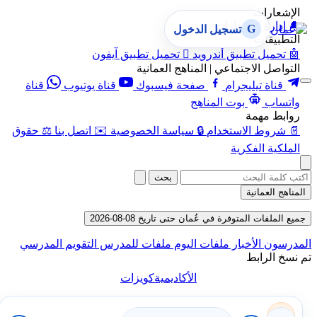
الإشعارات
🔔
إدارة الإشعارات
G
تسجيل الدخول
التطبيقات
🤖
تحميل تطبيق أندرويد

تحميل تطبيق آيفون
التواصل الاجتماعي | المناهج العمانية
قناة تيليجرام
صفحة فيسبوك
قناة يوتيوب
قناة
واتساب
بوت المناهج
روابط مهمة
📄
شروط الاستخدام
🔒
سياسة الخصوصية
✉️
اتصل بنا
⚖️
حقوق
الملكية الفكرية
بحث
المناهج العمانية
جميع الملفات المتوفرة في عُمان حتى تاريخ 08-08-2026
المدرسون
الأخبار
ملفات اليوم
ملفات للمدرس
التقويم المدرسي
تم نسخ الرابط
الأكاديمية
كويزات