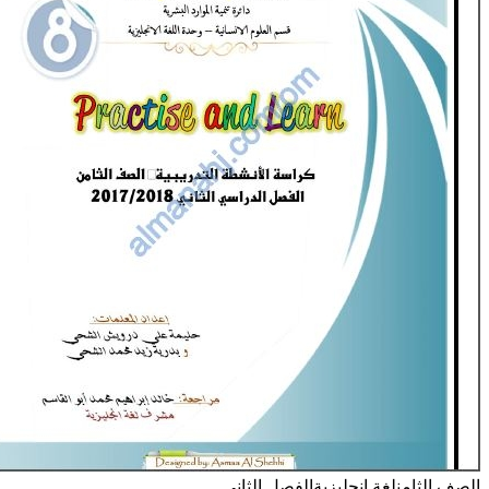
 الثامن
لغة انجليزية
الفصل الثاني