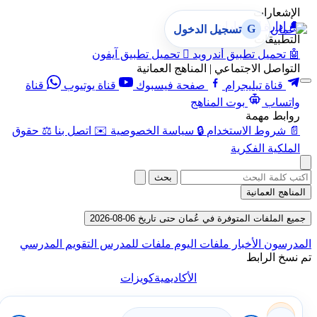
الإشعارا
إدارة الإشعارات

G
تسجيل الدخول
التطبيقا
تحميل تطبيق آيفون

تحميل تطبيق أندرويد

التواصل الاجتماعي | المناهج العمان
قناة
قناة يوتيوب
صفحة فيسبوك
قناة تيليجرام
بوت المناهج
واتسا
روابط مهم
حقوق
⚖️
اتصل بنا
✉️
سياسة الخصوصية
🔒
شروط الاستخدام

الملكية الفكر
بحث
المناهج العما
جميع الملفات المتوفرة في عُمان حتى تاريخ 06-08-
التقويم المدرسي
ملفات للمدرس
ملفات اليوم
الأخبار
المدر
تم نسخ ال
كويزات
الأكاديمية