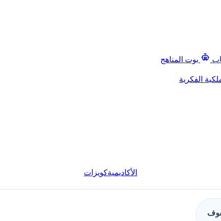
اب
بوت المناهج
لكية الفكرية
الأكاديمية
كويزات
فوف