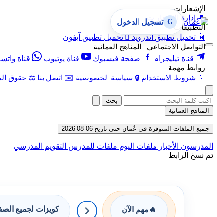
الإشعارات
🔔
إدارة الإشعارات
G
تسجيل الدخول
التطبيقات
🤖
تحميل تطبيق أندرويد

تحميل تطبيق آيفون
التواصل الاجتماعي | المناهج العمانية
قناة تيليجرام
صفحة فيسبوك
قناة يوتيوب
قناة واتس
روابط مهمة
📄
شروط الاستخدام
🔒
سياسة الخصوصية
✉️
اتصل بنا
⚖️
حقوق الم
بحث
المناهج العمانية
جميع الملفات المتوفرة في عُمان حتى تاريخ 06-08-2026
المدرسون
الأخبار
ملفات اليوم
ملفات للمدرس
التقويم المدرسي
تم نسخ الرابط
كويزات لجميع الص
🔥
مهم الآن