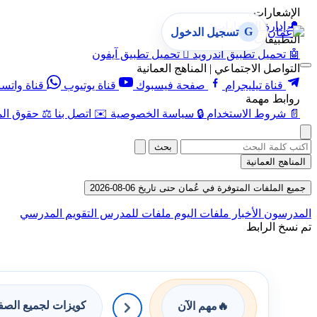
الإشعارات
🔔
إدارة الإشعارات
G
تسجيل الدخول
التطبيقات
🤖
تحميل تطبيق أندرويد

تحميل تطبيق آيفون
التواصل الاجتماعي | المناهج العمانية
قناة تيليجرام
صفحة فيسبوك
قناة يوتيوب
قناة واتس
روابط مهمة
📄
شروط الاستخدام
🔒
سياسة الخصوصية
✉️
اتصل بنا
⚖️
حقوق الم
بحث
المناهج العمانية
جميع الملفات المتوفرة في عُمان حتى تاريخ 06-08-2026
المدرسون
الأخبار
ملفات اليوم
ملفات للمدرس
التقويم المدرسي
تم نسخ الرابط
كويزات لجميع الص
🔥
مهم الآن