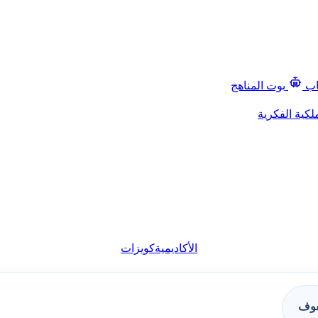
اب
بوت المناهج
لكية الفكرية
الأكاديمية
كويزات
فوف