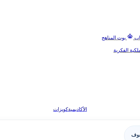
اب
بوت المناهج
لكية الفكرية
الأكاديمية
كويزات
فوف