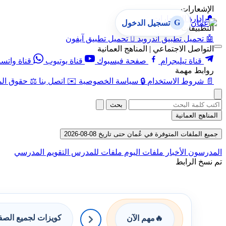
الإشعارات
🔔
إدارة الإشعارات
G
تسجيل الدخول
التطبيقات
🤖
تحميل تطبيق أندرويد

تحميل تطبيق آيفون
التواصل الاجتماعي | المناهج العمانية
قناة تيليجرام
صفحة فيسبوك
قناة يوتيوب
قناة واتس
روابط مهمة
📄
شروط الاستخدام
🔒
سياسة الخصوصية
✉️
اتصل بنا
⚖️
حقوق الم
بحث
المناهج العمانية
جميع الملفات المتوفرة في عُمان حتى تاريخ 08-08-2026
المدرسون
الأخبار
ملفات اليوم
ملفات للمدرس
التقويم المدرسي
تم نسخ الرابط
كويزات لجميع الص
🔥
مهم الآن