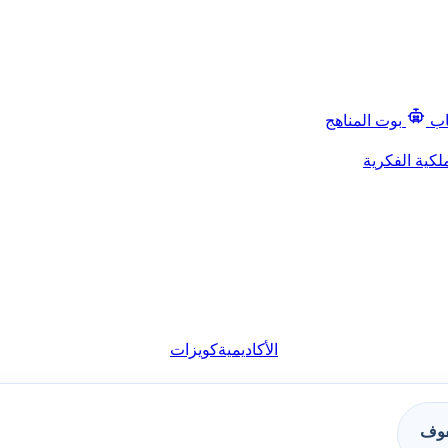
اب
بوت المناهج
لكية الفكرية
الأكاديمية
كويزات
فوف