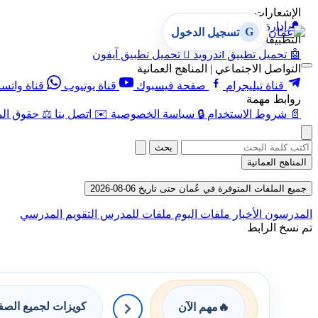
الإشعارات
🔔
إدارة الإشعارات
G
تسجيل الدخول
التطبيقات
🤖
تحميل تطبيق أندرويد

تحميل تطبيق آيفون
التواصل الاجتماعي | المناهج العمانية
قناة تيليجرام
صفحة فيسبوك
قناة يوتيوب
قناة واتس
روابط مهمة
📄
شروط الاستخدام
🔒
سياسة الخصوصية
✉️
اتصل بنا
⚖️
حقوق الم
بحث
المناهج العمانية
جميع الملفات المتوفرة في عُمان حتى تاريخ 06-08-2026
المدرسون
الأخبار
ملفات اليوم
ملفات للمدرس
التقويم المدرسي
تم نسخ الرابط
كويزات لجميع الص
🔥
مهم الآن