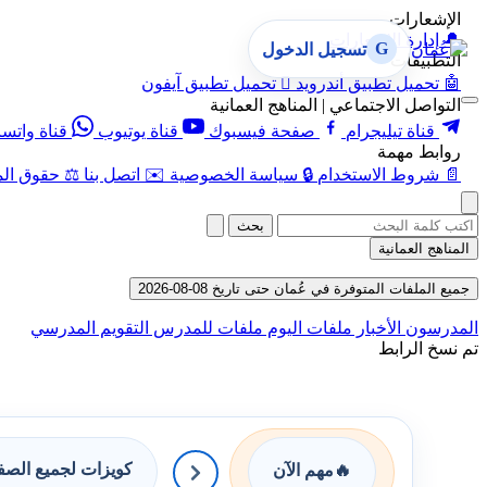
الإشعارات
🔔
إدارة الإشعارات
G
تسجيل الدخول
التطبيقات
🤖
تحميل تطبيق أندرويد

تحميل تطبيق آيفون
التواصل الاجتماعي | المناهج العمانية
قناة تيليجرام
صفحة فيسبوك
قناة يوتيوب
قناة واتس
روابط مهمة
📄
شروط الاستخدام
🔒
سياسة الخصوصية
✉️
اتصل بنا
⚖️
حقوق الم
بحث
المناهج العمانية
جميع الملفات المتوفرة في عُمان حتى تاريخ 08-08-2026
المدرسون
الأخبار
ملفات اليوم
ملفات للمدرس
التقويم المدرسي
تم نسخ الرابط
كويزات لجميع الص
🔥
مهم الآن