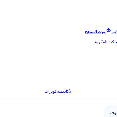
اب
بوت المناهج
لكية الفكرية
الأكاديمية
كويزات
فوف