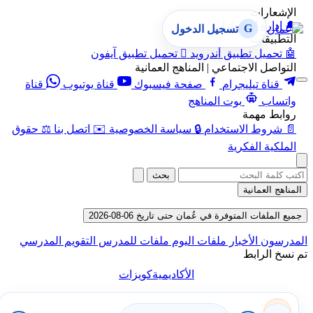
الإشعارات
🔔
إدارة الإشعارات
G
تسجيل الدخول
التطبيقات
🤖
تحميل تطبيق أندرويد

تحميل تطبيق آيفون
التواصل الاجتماعي | المناهج العمانية
قناة تيليجرام
صفحة فيسبوك
قناة يوتيوب
قناة
واتساب
بوت المناهج
روابط مهمة
📄
شروط الاستخدام
🔒
سياسة الخصوصية
✉️
اتصل بنا
⚖️
حقوق
الملكية الفكرية
بحث
المناهج العمانية
جميع الملفات المتوفرة في عُمان حتى تاريخ 06-08-2026
لمدرسون
الأخبار
ملفات اليوم
ملفات للمدرس
التقويم المدرسي
 نسخ الرابط
الأكاديمية
كويزات