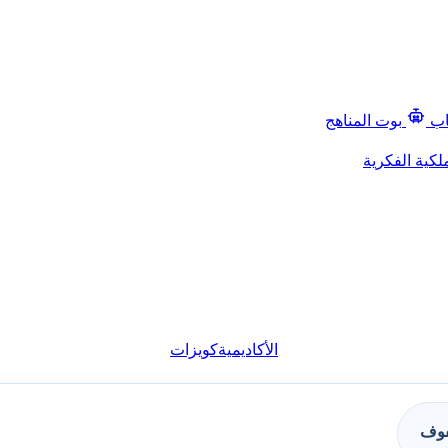
اب
بوت المناهج
لكية الفكرية
الأكاديمية
كويزات
فوف