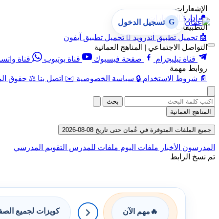
الإشعارات
🔔
إدارة الإشعارات
G
تسجيل الدخول
التطبيقات
🤖
تحميل تطبيق أندرويد

تحميل تطبيق آيفون
التواصل الاجتماعي | المناهج العمانية
قناة تيليجرام
صفحة فيسبوك
قناة يوتيوب
قناة واتس
روابط مهمة
📄
شروط الاستخدام
🔒
سياسة الخصوصية
✉️
اتصل بنا
⚖️
حقوق الم
بحث
المناهج العمانية
جميع الملفات المتوفرة في عُمان حتى تاريخ 08-08-2026
المدرسون
الأخبار
ملفات اليوم
ملفات للمدرس
التقويم المدرسي
تم نسخ الرابط
كويزات لجميع الص
🔥
مهم الآن