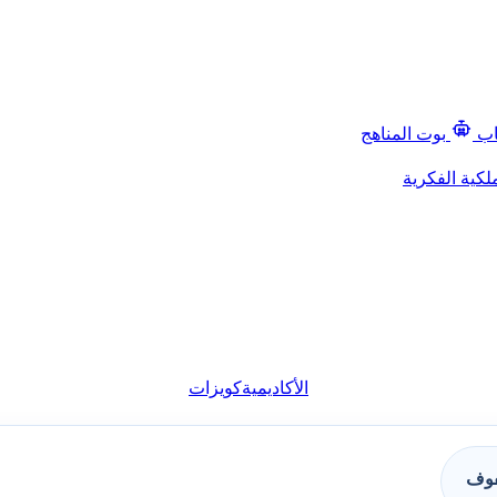
اب
بوت المناهج
لكية الفكرية
الأكاديمية
كويزات
فوف