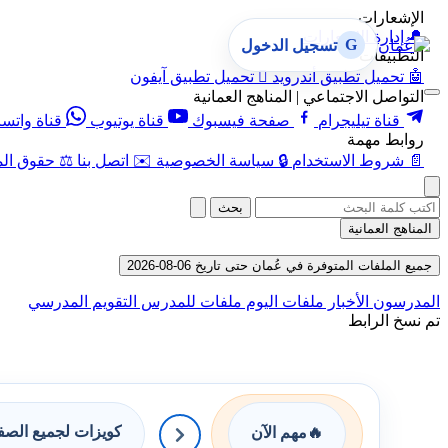
الإشعارات
🔔
إدارة الإشعارات
G
تسجيل الدخول
التطبيقات
🤖
تحميل تطبيق أندرويد

تحميل تطبيق آيفون
التواصل الاجتماعي | المناهج العمانية
قناة تيليجرام
صفحة فيسبوك
قناة يوتيوب
قناة واتس
روابط مهمة
📄
شروط الاستخدام
🔒
سياسة الخصوصية
✉️
اتصل بنا
⚖️
حقوق الم
بحث
المناهج العمانية
جميع الملفات المتوفرة في عُمان حتى تاريخ 06-08-2026
المدرسون
الأخبار
ملفات اليوم
ملفات للمدرس
التقويم المدرسي
تم نسخ الرابط
كويزات لجميع الص
🔥
مهم الآن