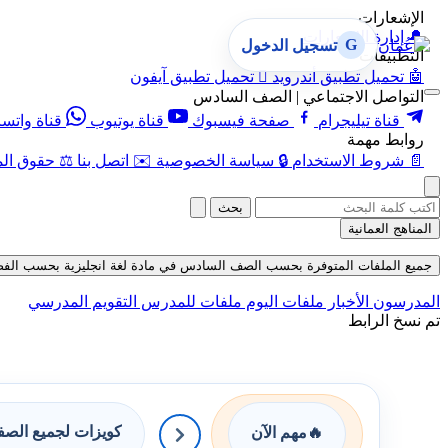
الإشعارات
🔔
إدارة الإشعارات
G
تسجيل الدخول
التطبيقات
🤖
تحميل تطبيق أندرويد

تحميل تطبيق آيفون
التواصل الاجتماعي | الصف السادس
قناة تيليجرام
صفحة فيسبوك
قناة يوتيوب
قناة واتس
روابط مهمة
📄
شروط الاستخدام
🔒
سياسة الخصوصية
✉️
اتصل بنا
⚖️
حقوق الم
بحث
المناهج العمانية
جميع الملفات المتوفرة بحسب الصف السادس في مادة لغة انجليزية بحسب الفصل الأول
المدرسون
الأخبار
ملفات اليوم
ملفات للمدرس
التقويم المدرسي
تم نسخ الرابط
كويزات لجميع الص
🔥
مهم الآن