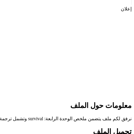
إعلان
معلومات حول الملف
نرفق لكم ملف يتضمن ملخص الوحدة الرابعة: survival وتشمل ترجمة كلمات الوحدة حسب المنهاج العماني من مادة اللغة الأنكليزية للصف السادس الفصل الدراسي الأول للعام الدراسي 2022-2023
تحميل الملف