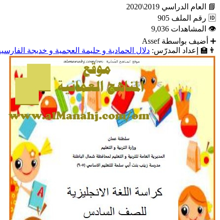
📘
العام الدراسي
2019\2020
🆔
رقم الملف
905
👁
المشاهدات
9,036
➕
أضيف بواسطة
Assef
👨‍🏫
إعداد المدرّس:
دلال الحمادية و حليمة العجمية و خديجة الفارسية