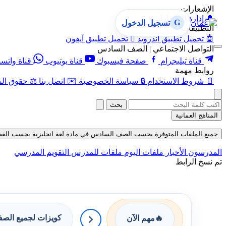
الإشعارات
🔔
إدارة الإشعارات
G
تسجيل الدخول
التطبيقات
🤖
تحميل تطبيق أندرويد

تحميل تطبيق آيفون
التواصل الاجتماعي | الصف السادس
قناة تيليجرام
صفحة فيسبوك
قناة يوتيوب
قناة واتس
روابط مهمة
📄
شروط الاستخدام
🔒
سياسة الخصوصية
✉️
اتصل بنا
⚖️
حقوق الم
بحث
المناهج العمانية
جميع الملفات المتوفرة بحسب الصف السادس في مادة لغة انجليزية بحسب الفصل الأول
المدرسون
الأخبار
ملفات اليوم
ملفات للمدرس
التقويم المدرسي
تم نسخ الرابط
كويزات لجميع الص
🔥
مهم الآن