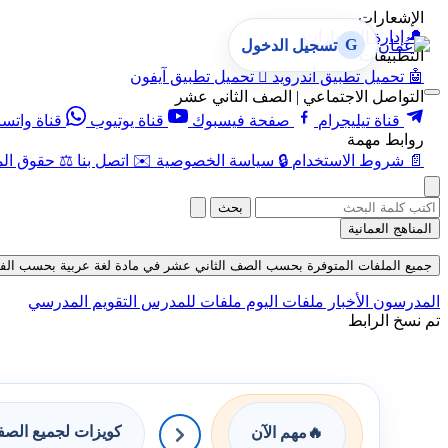
الإشعارات
🔔
إدارة الإشعارات
G
تسجيل الدخول
التطبيقات
🤖
تحميل تطبيق أندرويد

تحميل تطبيق آيفون
التواصل الاجتماعي | الصف الثاني عشر
قناة تيليجرام
صفحة فيسبوك
قناة يوتيوب
قناة واتس
روابط مهمة
📄
شروط الاستخدام
🔒
سياسة الخصوصية
✉️
اتصل بنا
⚖️
حقوق الم
بحث
المناهج العمانية
جميع الملفات المتوفرة بحسب الصف الثاني عشر في مادة لغة عربية بحسب الفصل الأو
المدرسون
الأخبار
ملفات اليوم
ملفات للمدرس
التقويم المدرسي
تم نسخ الرابط
كويزات لجميع الص
🔥
مهم الآن